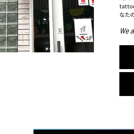
tat
なた
We ar