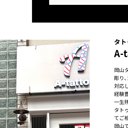
タト
A-
岡山タ
彫り
対応
経験
一生
タト
てご
岡山