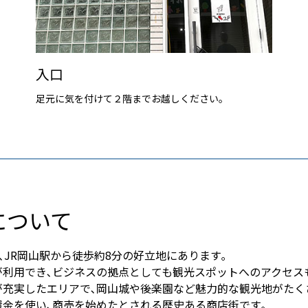
入口
足元に気を付けて２階までお越しください。
店について
 は､JR岡山駅から徒歩約8分の好立地にあります｡
が利用でき､ビジネスの拠点としても観光スポットへのアクセス
が充実したエリアで､岡山城や後楽園など魅力的な観光地がたく
還金を使い､商売を始めたとされる歴史ある商店街です｡