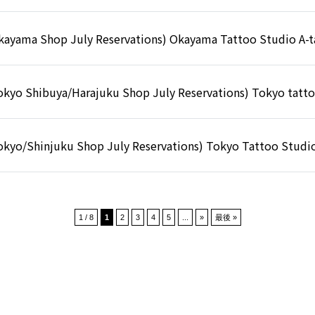
kayama Shop July Reservations) Okayama Tattoo Studio A-t
okyo Shibuya/Harajuku Shop July Reservations) Tokyo ta
okyo/Shinjuku Shop July Reservations) Tokyo Tattoo Studio
1 / 8
1
2
3
4
5
...
»
最後 »