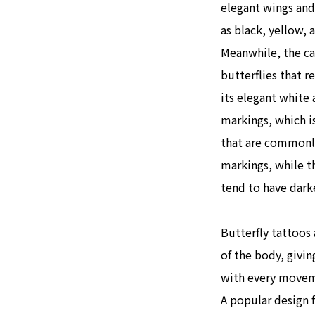
elegant wings and 
as black, yellow, 
Meanwhile, the ca
butterflies that r
its elegant white
markings, which i
that are commonly
markings, while 
tend to have dark
Butterfly tattoos 
of the body, givin
with every move
A popular design