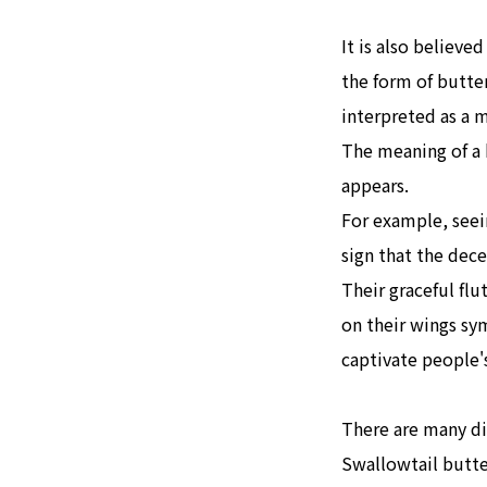
It is also believe
the form of butter
interpreted as a 
The meaning of a 
appears.
For example, seein
sign that the dec
Their graceful fl
on their wings sy
captivate people's
There are many dif
Swallowtail butter