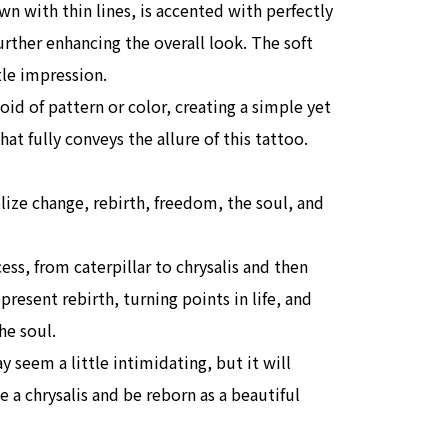
wn with thin lines, is accented with perfectly
urther enhancing the overall look. The soft
tle impression.
id of pattern or color, creating a simple yet
at fully conveys the allure of this tattoo.
lize change, rebirth, freedom, the soul, and
ss, from caterpillar to chrysalis and then
epresent rebirth, turning points in life, and
he soul.
y seem a little intimidating, but it will
 a chrysalis and be reborn as a beautiful