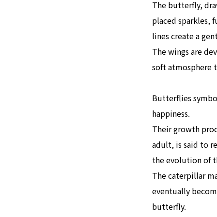
The butterfly, dra
placed sparkles, f
lines create a gen
The wings are devo
soft atmosphere th
Butterflies symbo
happiness.
Their growth proce
adult, is said to r
the evolution of t
The caterpillar ma
eventually become
butterfly.