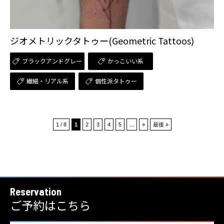
ジオメトリックタトゥー(Geometric Tattoos)
ブラックアンドグレー
かっこいい系
繊細・リアル系
個性派タトゥー
1 / 8
1
2
3
4
5
...
»
最後 »
Reservation
ご予約はこちら