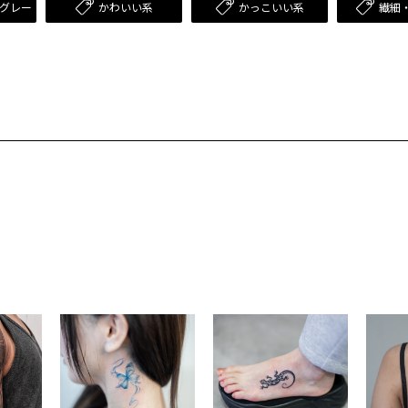
グレー
かわいい系
かっこいい系
繊細