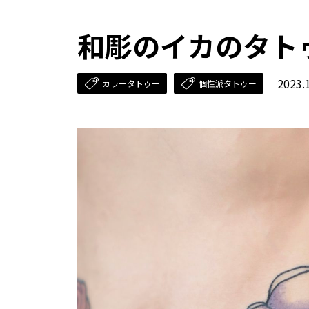
和彫のイカのタト
2023.
カラータトゥー
個性派タトゥー