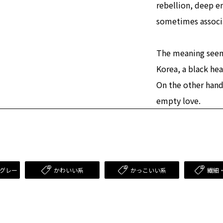
rebellion, deep e
sometimes associa
The meaning seems
Korea, a black hear
On the other hand
empty love.
グレー
かわいい系
かっこいい系
繊細