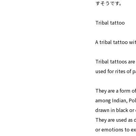
すそうです。
Tribal tattoo
A tribal tattoo wit
Tribal tattoos are
used for rites of 
They are a form o
among Indian, Poly
drawn in black or 
They are used as 
or emotions to exp