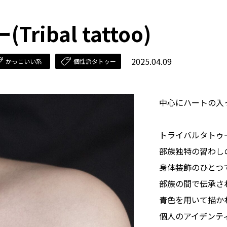
ibal tattoo)
2025.04.09
かっこいい系
個性派タトゥー
中心にハートの入
トライバルタトゥ
部族独特の習わし
身体装飾のひとつ
部族の間で伝承さ
青色を用いて描か
個人のアイデンテ