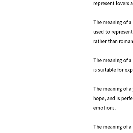
represent lovers a
The meaning of a p
used to represent
rather than roman
The meaning of a 
is suitable for ex
The meaning of a y
hope, and is perfe
emotions.
The meaning of a 