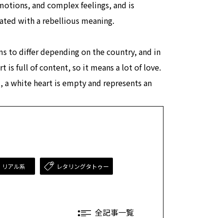
motions, and complex feelings, and is
ted with a rebellious meaning.
 to differ depending on the country, and in
t is full of content, so it means a lot of love.
, a white heart is empty and represents an
・リアル系
レタリングタトゥー
全記事一覧