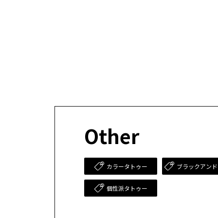
Other
カラータトゥー
ブラックアンド
個性派タトゥー